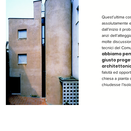
Quest’ultima cos
assolutamente e
dall’inizio il pr
anzi dell’attegg
molte discussioni
tecnici del Comu
abbiamo pen
giusto proge
architetton
falsità ed oppor
chiesa a pianta
chiudesse l’isola