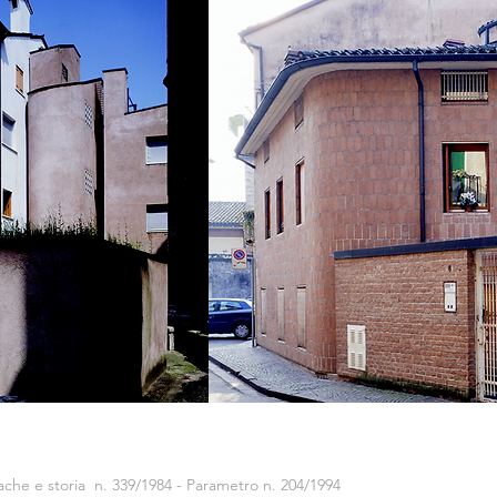
ache e storia n. 339/1984 -
Parametro n. 204/1994