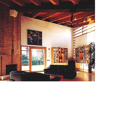
Il soffitto è in doghe di pannelli di
faggio evaporato rosa per
contrastare ed evuidenziare il
giallo-rosato delle travi in larice.