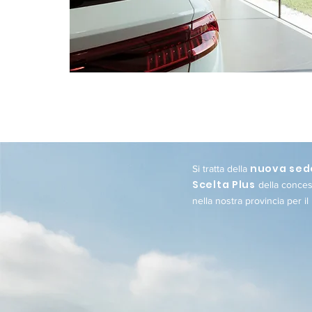
nuova sede
Si tratta della
Scelta Plus
della concess
nella nostra provincia per il