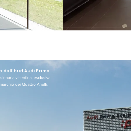
 dell’hud Audi Prima
ionaria vicentina, esclusiva
 marchio dei Quattro Anelli.