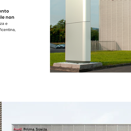
mento
ile non
nza e
Vicentina,